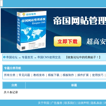
帝国论坛
→
专题首页
→
帝国CMS使用交流
【收集论坛中的经典贴子！】
专题分类导航
所有分类
|
常见问题
|
教程发布
|
模板下载
|
模板制作
|
插件扩展
|
使用技巧
分类
标题
共 0 条记录
关于帝国
|
广告服务
|
联系我们
|
法律声明
|
隐私条款
|