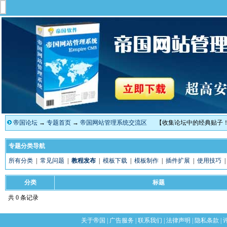
帝国论坛
→
专题首页
→
帝国网站管理系统交流区
【收集论坛中的经典贴子
专题分类导航
所有分类
|
常见问题
|
教程发布
|
模板下载
|
模板制作
|
插件扩展
|
使用技巧
分类
标题
共 0 条记录
关于帝国
|
广告服务
|
联系我们
|
法律声明
|
隐私条款
|