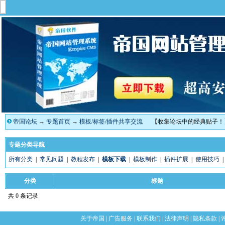
帝国论坛
→
专题首页
→
模板/标签/插件共享交流
【收集论坛中的经典贴子！
专题分类导航
所有分类
|
常见问题
|
教程发布
|
模板下载
|
模板制作
|
插件扩展
|
使用技巧
分类
标题
共 0 条记录
关于帝国
|
广告服务
|
联系我们
|
法律声明
|
隐私条款
|