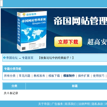
帝国论坛
→
专题首页
【收集论坛中的经典贴子！】
专题分类导航
所有分类
|
常见问题
|
教程发布
|
模板下载
|
模板制作
|
插件扩展
|
使用技巧
分类
标题
共 0 条记录
关于帝国
|
广告服务
|
联系我们
|
法律声明
|
隐私条款
|