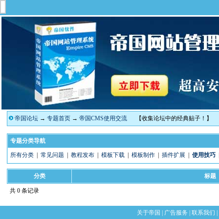
帝国论坛
→
专题首页
→
帝国CMS使用交流
【收集论坛中的经典贴子！】
专题分类导航
所有分类
|
常见问题
|
教程发布
|
模板下载
|
模板制作
|
插件扩展
|
使用技巧
分类
标题
共 0 条记录
关于帝国
|
广告服务
|
联系我们
|