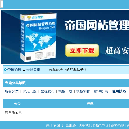
帝国论坛
→
专题首页
【收集论坛中的经典贴子！】
专题分类导航
所有分类
|
常见问题
|
教程发布
|
模板下载
|
模板制作
|
插件扩展
|
使用技巧
分类
标题
共 0 条记录
关于帝国
|
广告服务
|
联系我们
|
法律声明
|
隐私条款
|