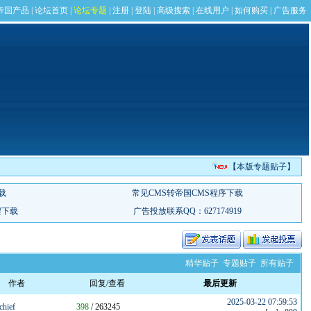
【本版专题贴子】
精华贴子
专题贴子
所有贴子
作者
回复/查看
最后更新
2025-03-22 07:59:53
hief
398
/ 263245