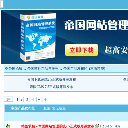
帝国论坛
→
帝国软件产品与服务
→
帝国产品发布区
(
本版精华
)
/
2
3
4
››
›|
1
4
1
帝国产品发布区
版主: 暂无版主
精益求精－帝国网站管理系统7.5正式版开源发布
(
1
2
3
4
5
..
40
)