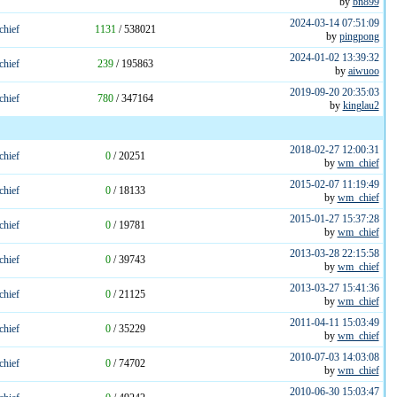
by
bn899
2024-03-14 07:51:09
hief
1131
/ 538021
by
pingpong
2024-01-02 13:39:32
hief
239
/ 195863
by
aiwuoo
2019-09-20 20:35:03
hief
780
/ 347164
by
kinglau2
2018-02-27 12:00:31
hief
0
/ 20251
by
wm_chief
2015-02-07 11:19:49
hief
0
/ 18133
by
wm_chief
2015-01-27 15:37:28
hief
0
/ 19781
by
wm_chief
2013-03-28 22:15:58
hief
0
/ 39743
by
wm_chief
2013-03-27 15:41:36
hief
0
/ 21125
by
wm_chief
2011-04-11 15:03:49
hief
0
/ 35229
by
wm_chief
2010-07-03 14:03:08
hief
0
/ 74702
by
wm_chief
2010-06-30 15:03:47