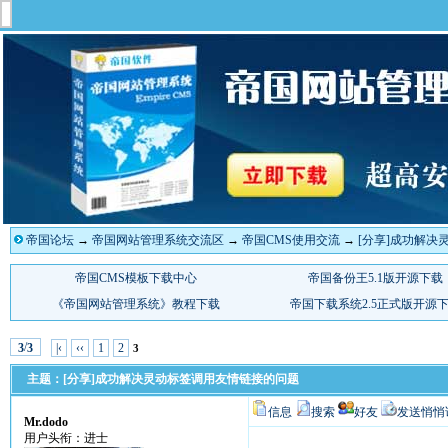
帝国论坛
→
帝国网站管理系统交流区
→
帝国CMS使用交流
→
[分享]成功解决
/
|‹
‹‹
1
2
3
3
3
主题：[分享]成功解决灵动标签调用友情链接的问题
信息
搜索
好友
发送悄悄
Mr.dodo
用户头衔：进士