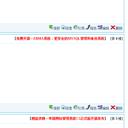
顶部
回复
引用
报告
编辑
删除
【
免费开源－EBMA系统：更安全的MYSQL管理和备份系统
】 [第
4
楼]
顶部
回复
引用
报告
编辑
删除
【
精益求精－帝国网站管理系统7.5正式版开源发布
】 [第
5
楼]