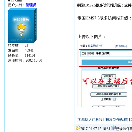
wm_chief
用户头衔：
管理员
帝国CMS7.5版多访问端升级：支
帝国CMS7.5版多访问端
上传以下图片：
精华贴 ：
21
发贴数 ：48941
经验值 ：114161
注册时间：2002-10-30
[零基础入门教程]
[模板制作教程]
[
2017-04-07 15:16:31
已设置保