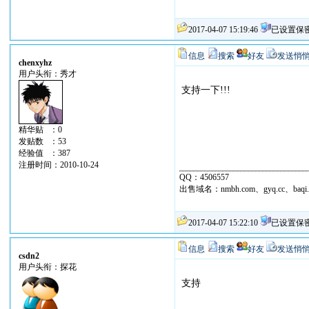
2017-04-07 15:19:46
已设置保
信息
搜索
好友
发送悄
chenxyhz
用户头衔：秀才
支持一下!!!
精华贴 ：0
发贴数 ：53
经验值 ：387
注册时间：2010-10-24
QQ：4506557
出售域名：nmbh.com、gyq.cc、baqi.
2017-04-07 15:22:10
已设置保
信息
搜索
好友
发送悄
csdn2
用户头衔：探花
支持