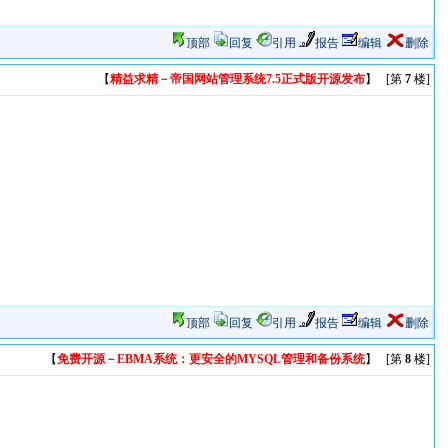
顶部
回复
引用
报告
编辑
删除
【
精益求精－帝国网站管理系统7.5正式版开源发布
】 [第
7
楼]
顶部
回复
引用
报告
编辑
删除
【
免费开源－EBMA系统：更安全的MYSQL管理和备份系统
】 [第
8
楼]