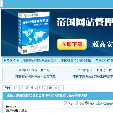
帝国论坛
→
帝国网站管理系统交流区
→
帝国CMS 7.5与8.0专版
→
帝国CMS7
/
|‹
‹‹
5
6
8
9
10
››
›|
7
10
7
主题：帝国CMS7.5版栏目新增单页内容设置，做单页更方便
信息
搜索
好友
发送悄悄
jmsdqwl
用户头衔：进士