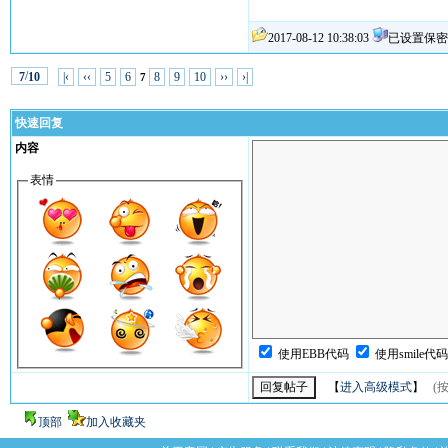
2017-08-12 10:38:03
已设置保密
/
|‹
‹‹
5
6
8
9
10
››
›|
7
10
7
快速回复
内容
表情
使用EBB代码
使用smile代
【
进入高级模式
】
(按
顶部
加入收藏夹