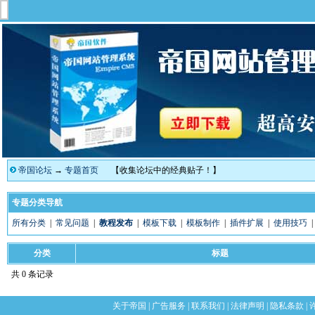
帝国论坛
→
专题首页
【收集论坛中的经典贴子！】
专题分类导航
所有分类
|
常见问题
|
教程发布
|
模板下载
|
模板制作
|
插件扩展
|
使用技巧
分类
标题
共 0 条记录
关于帝国
|
广告服务
|
联系我们
|
法律声明
|
隐私条款
|