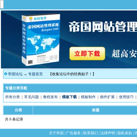
帝国论坛
→
专题首页
【收集论坛中的经典贴子！】
专题分类导航
所有分类
|
常见问题
|
教程发布
|
模板下载
|
模板制作
|
插件扩展
|
使用技巧
分类
标题
共 0 条记录
关于帝国
|
广告服务
|
联系我们
|
法律声明
|
隐私条款
|