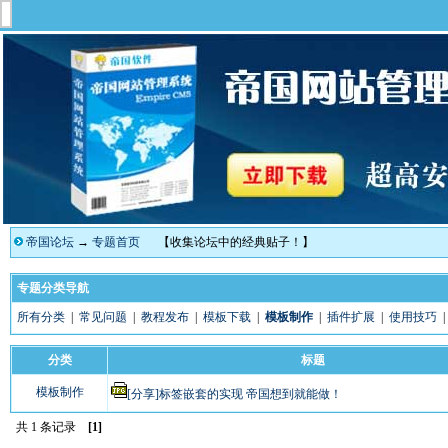
帝国论坛
→
专题首页
【收集论坛中的经典贴子！】
专题分类导航
所有分类
|
常见问题
|
教程发布
|
模板下载
|
模板制作
|
插件扩展
|
使用技巧
分类
标题
模板制作
[分享]标签嵌套的实现 帝国想到就能做！
共 1 条记录
[1]