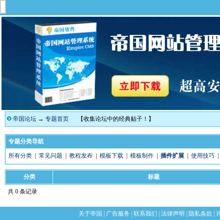
帝国论坛
→
专题首页
【收集论坛中的经典贴子！】
专题分类导航
所有分类
|
常见问题
|
教程发布
|
模板下载
|
模板制作
|
插件扩展
|
使用技巧
分类
标题
共 0 条记录
关于帝国
|
广告服务
|
联系我们
|
法律声明
|
隐私条款
|