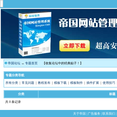
帝国论坛
→
专题首页
【收集论坛中的经典贴子！】
专题分类导航
所有分类
|
常见问题
|
教程发布
|
模板下载
|
模板制作
|
插件扩展
|
使用技巧
分类
标题
共 0 条记录
关于帝国
|
广告服务
|
联系我们
|