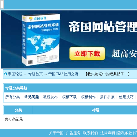
帝国论坛
→
专题首页
→
帝国CMS使用交流
【收集论坛中的经典贴子！】
专题分类导航
所有分类
|
常见问题
|
教程发布
|
模板下载
|
模板制作
|
插件扩展
|
使用技巧
分类
标题
共 0 条记录
关于帝国
|
广告服务
|
联系我们
|
法律声明
|
隐私条款
|