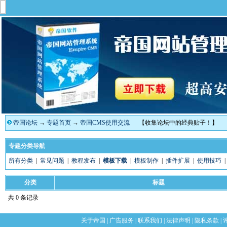
帝国论坛
→
专题首页
→
帝国CMS使用交流
【收集论坛中的经典贴子！】
专题分类导航
所有分类
|
常见问题
|
教程发布
|
模板下载
|
模板制作
|
插件扩展
|
使用技巧
分类
标题
共 0 条记录
关于帝国
|
广告服务
|
联系我们
|
法律声明
|
隐私条款
|