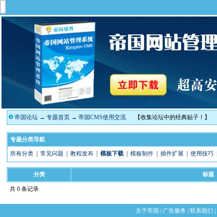
帝国论坛
→
专题首页
→
帝国CMS使用交流
【收集论坛中的经典贴子！】
专题分类导航
所有分类
|
常见问题
|
教程发布
|
模板下载
|
模板制作
|
插件扩展
|
使用技巧
分类
标题
共 0 条记录
关于帝国
|
广告服务
|
联系我们
|