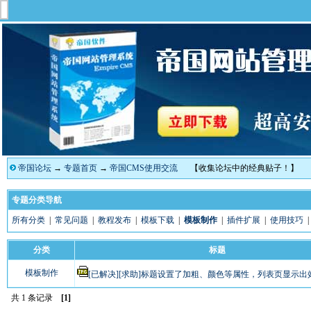
帝国论坛
→
专题首页
→
帝国CMS使用交流
【收集论坛中的经典贴子！】
专题分类导航
所有分类
|
常见问题
|
教程发布
|
模板下载
|
模板制作
|
插件扩展
|
使用技巧
分类
标题
模板制作
[已解决][求助]标题设置了加粗、颜色等属性，列表页显示出效.
共 1 条记录
[1]