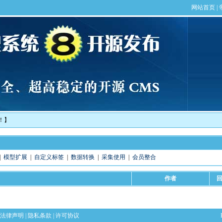
！】
|
模型扩展
|
自定义标签
|
数据转换
|
采集使用
|
会员整合
作者
法律声明
|
隐私条款
|
许可协议