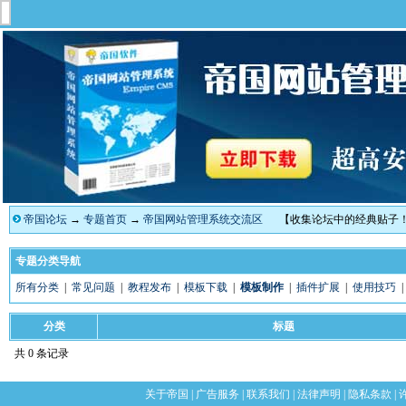
帝国论坛
→
专题首页
→
帝国网站管理系统交流区
【收集论坛中的经典贴子
专题分类导航
所有分类
|
常见问题
|
教程发布
|
模板下载
|
模板制作
|
插件扩展
|
使用技巧
分类
标题
共 0 条记录
关于帝国
|
广告服务
|
联系我们
|
法律声明
|
隐私条款
|