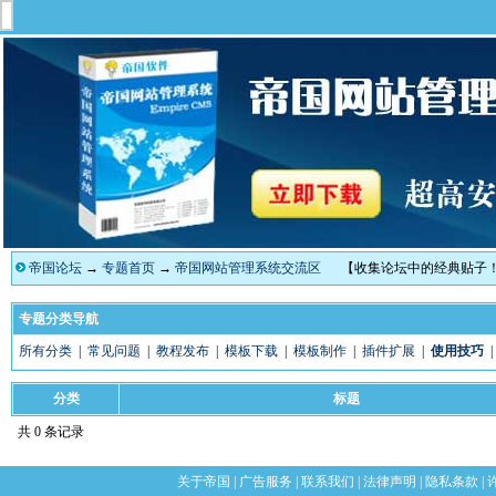
帝国论坛
→
专题首页
→
帝国网站管理系统交流区
【收集论坛中的经典贴子
专题分类导航
所有分类
|
常见问题
|
教程发布
|
模板下载
|
模板制作
|
插件扩展
|
使用技巧
分类
标题
共 0 条记录
关于帝国
|
广告服务
|
联系我们
|
法律声明
|
隐私条款
|