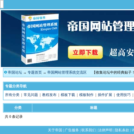
帝国论坛
→
专题首页
→
帝国网站管理系统交流区
【收集论坛中的经典贴子
专题分类导航
所有分类
|
常见问题
|
教程发布
|
模板下载
|
模板制作
|
插件扩展
|
使用技巧
分类
标题
共 0 条记录
关于帝国
|
广告服务
|
联系我们
|
法律声明
|
隐私条款
|