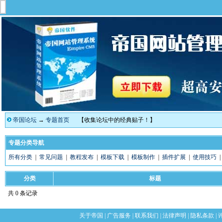
帝国论坛
→
专题首页
【收集论坛中的经典贴子！】
专题分类导航
所有分类
|
常见问题
|
教程发布
|
模板下载
|
模板制作
|
插件扩展
|
使用技巧
分类
标题
共 0 条记录
关于帝国
|
广告服务
|
联系我们
|
法律声明
|
隐私条款
|