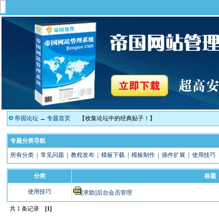
帝国论坛
→
专题首页
【收集论坛中的经典贴子！】
专题分类导航
所有分类
|
常见问题
|
教程发布
|
模板下载
|
模板制作
|
插件扩展
|
使用技巧
分类
标题
使用技巧
[求助]后台会员管理
共 1 条记录
[1]