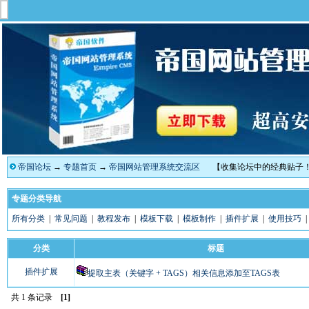
帝国论坛
→
专题首页
→
帝国网站管理系统交流区
【收集论坛中的经典贴子
专题分类导航
所有分类
|
常见问题
|
教程发布
|
模板下载
|
模板制作
|
插件扩展
|
使用技巧
分类
标题
插件扩展
提取主表（关键字 + TAGS）相关信息添加至TAGS表
共 1 条记录
[1]