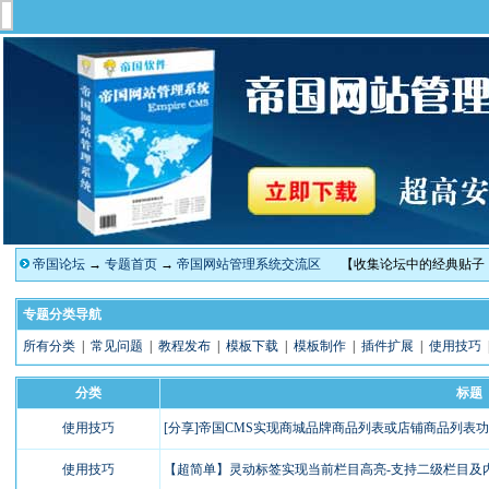
帝国论坛
→
专题首页
→
帝国网站管理系统交流区
【收集论坛中的经典贴子
专题分类导航
所有分类
|
常见问题
|
教程发布
|
模板下载
|
模板制作
|
插件扩展
|
使用技巧
分类
标题
使用技巧
[分享]帝国CMS实现商城品牌商品列表或店铺商品列表
使用技巧
【超简单】灵动标签实现当前栏目高亮-支持二级栏目及内容