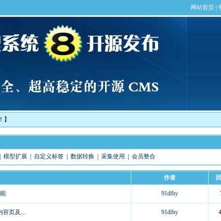
！】
|
模型扩展
|
自定义标签
|
数据转换
|
采集使用
|
会员整合
作者
功能
91dfhy
页及...
91dfhy