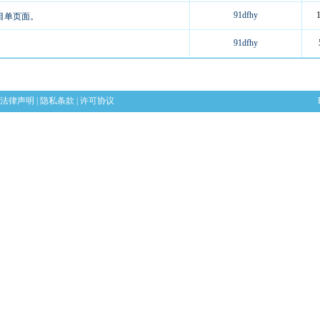
91dfhy
目单页面。
91dfhy
法律声明
|
隐私条款
|
许可协议