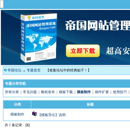
帝国论坛
→
专题首页
【收集论坛中的经典贴子！】
专题分类导航
所有分类
|
常见问题
|
教程发布
|
模板下载
|
模板制作
|
插件扩展
|
使用技巧
分类
标题
模板制作
【模板导出】说明
共 1 条记录
[1]