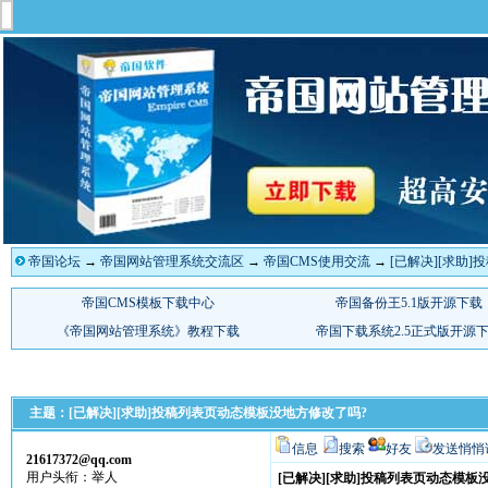
帝国论坛
→
帝国网站管理系统交流区
→
帝国CMS使用交流
→
[已解决][求助
主题：[已解决][求助]投稿列表页动态模板没地方修改了吗?
信息
搜索
好友
发送悄悄
21617372@qq.com
用户头衔：举人
[已解决][求助]投稿列表页动态模板