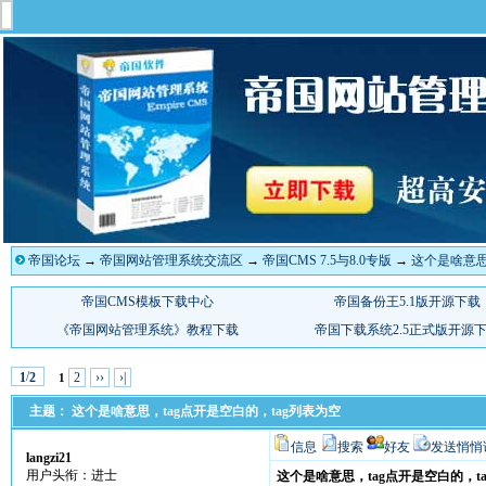
帝国论坛
→
帝国网站管理系统交流区
→
帝国CMS 7.5与8.0专版
→
这个是啥意思
/
2
››
›|
1
2
1
主题： 这个是啥意思，tag点开是空白的，tag列表为空
信息
搜索
好友
发送悄悄
langzi21
用户头衔：进士
这个是啥意思，tag点开是空白的，t