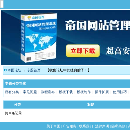
帝国论坛
→
专题首页
【收集论坛中的经典贴子！】
专题分类导航
所有分类
|
常见问题
|
教程发布
|
模板下载
|
模板制作
|
插件扩展
|
使用技巧
分类
标题
共 0 条记录
关于帝国
|
广告服务
|
联系我们
|
法律声明
|
隐私条款
|