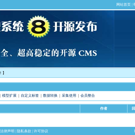
！】
|
模型扩展
|
自定义标签
|
数据转换
|
采集使用
|
会员整合
作者
法律声明
|
隐私条款
|
许可协议