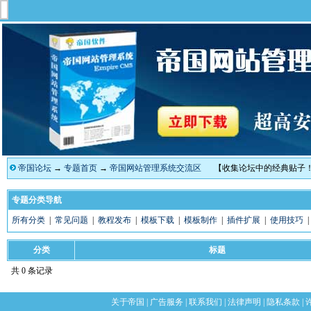
帝国论坛
→
专题首页
→
帝国网站管理系统交流区
【收集论坛中的经典贴子
专题分类导航
所有分类
|
常见问题
|
教程发布
|
模板下载
|
模板制作
|
插件扩展
|
使用技巧
分类
标题
共 0 条记录
关于帝国
|
广告服务
|
联系我们
|
法律声明
|
隐私条款
|