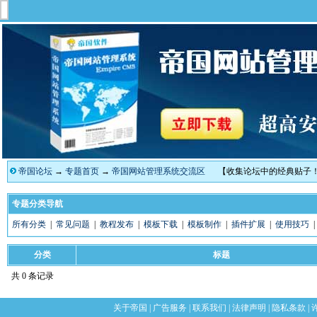
帝国论坛
→
专题首页
→
帝国网站管理系统交流区
【收集论坛中的经典贴子
专题分类导航
所有分类
|
常见问题
|
教程发布
|
模板下载
|
模板制作
|
插件扩展
|
使用技巧
分类
标题
共 0 条记录
关于帝国
|
广告服务
|
联系我们
|
法律声明
|
隐私条款
|