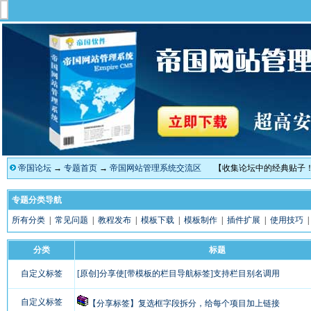
帝国论坛
→
专题首页
→
帝国网站管理系统交流区
【收集论坛中的经典贴子
专题分类导航
所有分类
|
常见问题
|
教程发布
|
模板下载
|
模板制作
|
插件扩展
|
使用技巧
分类
标题
自定义标签
[原创]分享使[带模板的栏目导航标签]支持栏目别名调用
自定义标签
【分享标签】复选框字段拆分，给每个项目加上链接