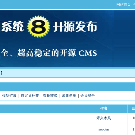
！】
|
模型扩展
|
自定义标签
|
数据转换
|
采集使用
|
会员整合
作者
禾火木风
1
sooden
1