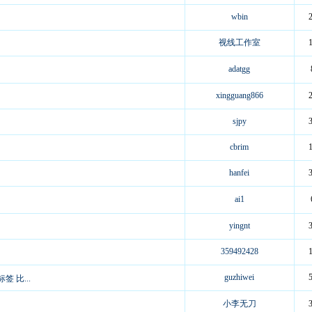
wbin
视线工作室
adatgg
xingguang866
sjpy
cbrim
hanfei
ai1
yingnt
359492428
guzhiwei
 比...
小李无刀