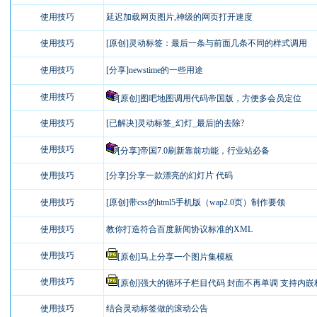
使用技巧
延迟加载网页图片,神级的网页打开速度
使用技巧
[原创]灵动标签：最后一条与前面几条不同的样式调用
使用技巧
[分享]newstime的一些用途
使用技巧
[原创]图吧地图调用代码帝国版，方便多会员定位
使用技巧
[已解决]灵动标签_幻灯_最后|的去除?
使用技巧
[分享]帝国7.0刷新靠前功能，行业站必备
使用技巧
[分享]分享一款漂亮的幻灯片 代码
使用技巧
[原创]带css的html5手机版（wap2.0页）制作要领
使用技巧
教你打造符合百度新闻协议标准的XML
使用技巧
[原创]马上分享一个图片集模板
使用技巧
[原创]强大的循环子栏目代码 封面不再单调 支持内嵌标签
使用技巧
结合灵动标签做的滚动公告