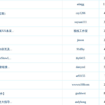
adatgg
1
czy1206
过期）
suyuan111
X条采...
视线工作室
jinson
页及...
91dfhy
owL...
thy6415
接...
daisyzxl
ar93155
wwwrz168com
guzhiwei
插件】
指导...
andyhong