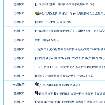
使用技巧
[分享]手机访问PC网站自动跳转手机端网站代码
使用技巧
分类信息过期时间设置（发布信息选择多久之后显示
使用技巧
[原创]门户分时广告显示代码
使用技巧
[分享]笔记：灵动标签if判断语句，调用XX条，第X条和第X
使用技巧
模板if判断语句笔记
使用技巧
【超简单】灵动标签实现当前栏目高亮-支持二级栏目及内容
使用技巧
[原创]嗨分享-前端技术-帝国CMS手机站修改列表分页(sysSh
使用技巧
一个子栏目下只有一篇文章,想在点击栏目名的时候,就直接链
使用技巧
[已解决]JS模板里有没有排行数的？放修改源码
使用技巧
[分享]帝国6.6多表查询免费分享了
使用技巧
让帝国首页 其他页面像列表页一样实现分页 【分页
使用技巧
取得顶级栏目名称和链接的函数,有需要的就拿,谢谢WM老大