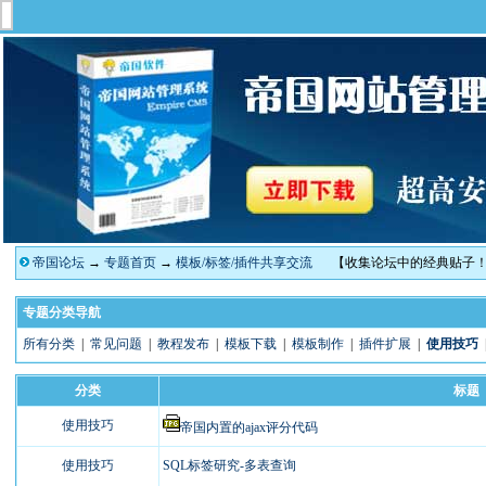
帝国论坛
→
专题首页
→
模板/标签/插件共享交流
【收集论坛中的经典贴子
专题分类导航
所有分类
|
常见问题
|
教程发布
|
模板下载
|
模板制作
|
插件扩展
|
使用技巧
分类
标题
使用技巧
帝国内置的ajax评分代码
使用技巧
SQL标签研究-多表查询