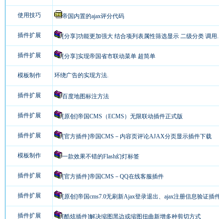
使用技巧
帝国内置的ajax评分代码
插件扩展
[分享]功能更加强大 结合项列表属性筛选显示 二级分类 调用..
插件扩展
[分享]实现帝国省市联动菜单 超简单
模板制作
环绕广告的实现方法.
插件扩展
百度地图标注方法
插件扩展
[原创]帝国CMS（ECMS）无限联动插件正式版
插件扩展
[官方插件]帝国CMS－内容页评论AJAX分页显示插件下载
模板制作
一款效果不错的Flash幻灯标签
插件扩展
[官方插件]帝国CMS－QQ在线客服插件
插件扩展
[原创]帝国cms7.0无刷新Ajax登录退出、ajax注册信息验证插
插件扩展
[酷炫插件]解决缩图黑边或缩图扭曲新增多种剪切方式