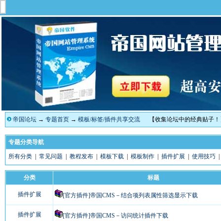
帝国论坛
→
专题首页
→
模板/标签/插件共享交流
【收集论坛中的经典贴子！
专题分类导航
所有分类
|
常见问题
|
教程发布
|
模板下载
|
模板制作
|
插件扩展
|
使用技巧
分类
标题
插件扩展
[官方插件]帝国CMS－结合项列表属性筛选显示下载
插件扩展
[官方插件]帝国CMS－访问统计插件下载