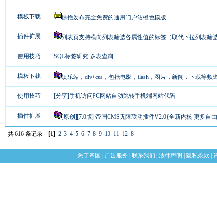
模板下载
惊艳发布完全免费的通用门户站橙色模版
插件扩展
列表页支持横向列表筛选各属性值的标签（取代下拉列表筛
使用技巧
SQL标签研究-多表查询
模板下载
娱乐站，div+css，包括电影，flash，图片，新闻，下载等频道.
使用技巧
[分享]手机访问PC网站自动跳转手机端网站代码
插件扩展
[原创][7.0版] 帝国CMS无限联动插件V2.0{全新内核 更多自由}.
共 616 条记录
[1]
2
3
4
5
6
7
8
9
10
11
12
8
关于帝国
|
广告服务
|
联系我们
|
法律声明
|
隐私条款
|