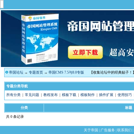
帝国论坛
→
专题首页
→
帝国CMS 7.5与8.0专版
【收集论坛中的经典贴子！
专题分类导航
所有分类
|
常见问题
|
教程发布
|
模板下载
|
模板制作
|
插件扩展
|
使用技巧
分类
标题
共 0 条记录
关于帝国
|
广告服务
|
联系我们
|