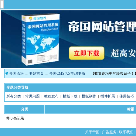
帝国论坛
→
专题首页
→
帝国CMS 7.5与8.0专版
【收集论坛中的经典贴子！
专题分类导航
所有分类
|
常见问题
|
教程发布
|
模板下载
|
模板制作
|
插件扩展
|
使用技巧
分类
标题
共 0 条记录
关于帝国
|
广告服务
|
联系我们
|