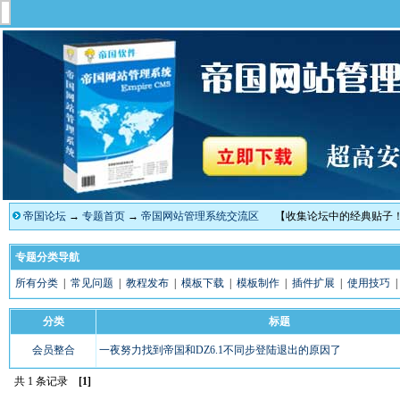
帝国论坛
→
专题首页
→
帝国网站管理系统交流区
【收集论坛中的经典贴子
专题分类导航
所有分类
|
常见问题
|
教程发布
|
模板下载
|
模板制作
|
插件扩展
|
使用技巧
分类
标题
会员整合
一夜努力找到帝国和DZ6.1不同步登陆退出的原因了
共 1 条记录
[1]