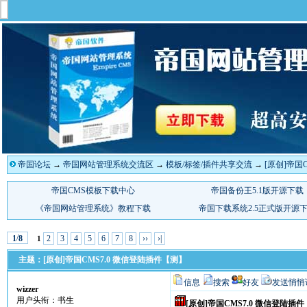
帝国论坛
→
帝国网站管理系统交流区
→
模板/标签/插件共享交流
→
[原创]帝国
/
2
3
4
5
6
7
8
››
›|
1
8
1
主题：[原创]帝国CMS7.0 微信登陆插件【测】
信息
搜索
好友
发送悄悄
wizzer
用户头衔：书生
[原创]帝国CMS7.0 微信登陆插