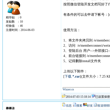
按照微信登陆开发文档写好了
有条件的可以去申请下帐号：[url=https:
精华贴 ：0
发贴数 ：10
经验值 ：46
注册时间：2014-06-03
使用方法：
1、将文件夹拷贝到 /e/memberco
2、访问 /e/memberconnect/weix
3、登陆后台 用户-->外部接口--
4、前台链接到 /e/memberconne
5、记得删除install文件夹
上传以下附件：
[
下载
*.rar
](文件大小：7.25 
Wizzer.cn
2014-07-03 15:18:14
已设置保密
信息
搜索
好友
发送悄悄
棒棒冰