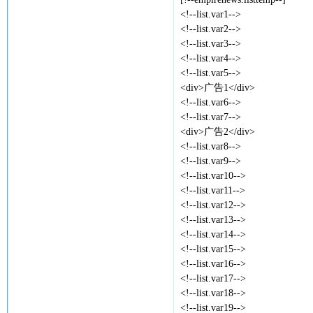
<!--list.var1-->
<!--list.var2-->
<!--list.var3-->
<!--list.var4-->
<!--list.var5-->
<div>广告1</div>
<!--list.var6-->
<!--list.var7-->
<div>广告2</div>
<!--list.var8-->
<!--list.var9-->
<!--list.var10-->
<!--list.var11-->
<!--list.var12-->
<!--list.var13-->
<!--list.var14-->
<!--list.var15-->
<!--list.var16-->
<!--list.var17-->
<!--list.var18-->
<!--list.var19-->