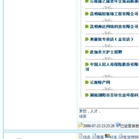
梦想
，
人才
，
绿茶
2008-07-23 23:25:28
已设置保密
信息
搜索
好友
发送悄悄