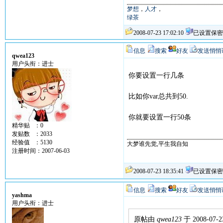
梦想
，
人才
，
绿茶
2008-07-23 17:02:10
已设置保密
信息
搜索
好友
发送悄悄
qwea123
用户头衔：进士
你要设置一行几条
比如你var总共到50.
你就要设置一行50条
精华贴 ：0
发贴数 ：2033
经验值 ：5130
大梦谁先觉,平生我自知
青岛上门按
注册时间：2007-06-03
2008-07-23 18:35:41
已设置保密
信息
搜索
好友
发送悄悄
yashma
用户头衔：进士
原帖由
qwea123
于 2008-07-2