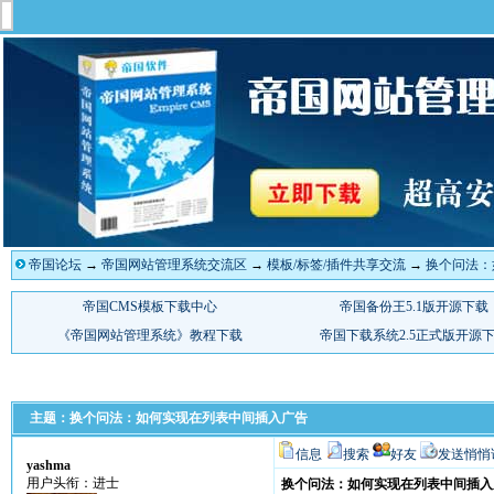
帝国论坛
→
帝国网站管理系统交流区
→
模板/标签/插件共享交流
→
换个问法：
主题：换个问法：如何实现在列表中间插入广告
信息
搜索
好友
发送悄悄
yashma
用户头衔：进士
换个问法：如何实现在列表中间插入