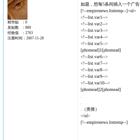
如题，想每5条间插入一个广
[!--empirenews.listtemp--]<ul>
<!--list.var1-->
精华贴 ：0
<!--list.var2-->
发贴数 ：809
<!--list.var3-->
经验值 ：2763
<!--list.var4-->
注册时间：2007-11-28
<!--list.var5-->
[phomead]1[phomead]
<!--list.var6-->
<!--list.var7-->
<!--list.var8-->
<!--list.var9-->
<!--list.var10-->
[phomead]2[phomead]
.
.
.（类推）
</ul>
[!--empirenews.listtemp--]