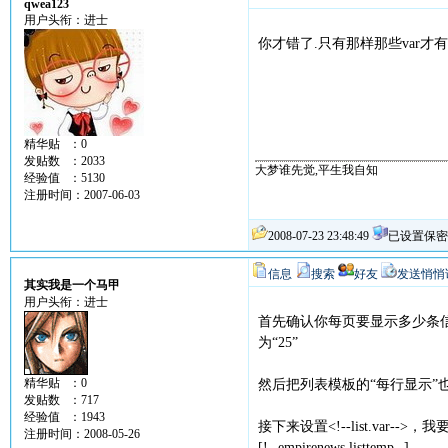
qwea123
用户头衔：进士
你才错了.只有那样那些var才
精华贴 ：0
发贴数 ：2033
大梦谁先觉,平生我自知
青岛上门按
经验值 ：5130
注册时间：2007-06-03
2008-07-23 23:48:49
已设置保密
信息
搜索
好友
发送悄悄
其实我是一个马甲
用户头衔：进士
首先确认你每页要显示多少条
为“25”
精华贴 ：0
然后把列表模板的“每行显示”也改
发贴数 ：717
经验值 ：1943
接下来设置<!--list.va
注册时间：2008-05-26
[!--empirenews.listtemp--]