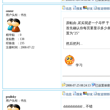
信息
搜索
好友
发送悄悄
center
用户头衔：书生
原帖由
其实我是一个马甲
于 
首先确认你每页要显示多少条
置为“25”
精华贴 ：0
发贴数 ：138
经验值 ：235
然后把列...
注册时间：2008-07-22
学习
2008-07-25 08:24:13
已设置保密
信息
搜索
好友
发送悄悄
pealisky
用户头衔：书生
ddddddddddd，不错