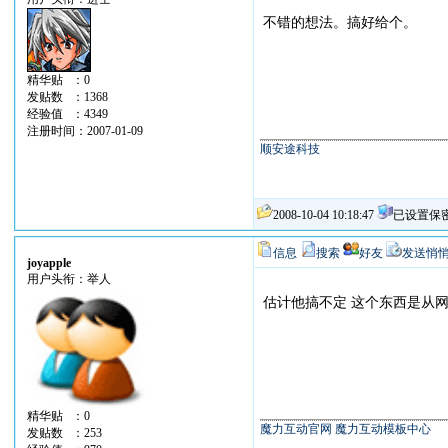
不错的想法。搞好给个。
精华贴 ：0
发贴数 ：1368
经验值 ：4349
注册时间：2007-01-09
顺安途科技
2008-10-04 10:18:47
已设置保
信息
搜索
好友
发送悄
joyapple
用户头衔：举人
估计他搞不定 这个东西是从
精华贴 ：0
魔力互动官网
魔力互动模板中心
发贴数 ：253