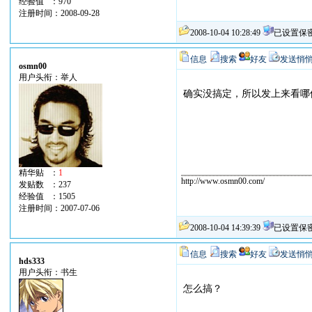
经验值 ：970
注册时间：2008-09-28
2008-10-04 10:28:49
已设置保
信息
搜索
好友
发送悄
osmn00
用户头衔：举人
确实没搞定，所以发上来看哪
精华贴 ：
1
http://www.osmn00.com/
发贴数 ：237
经验值 ：1505
注册时间：2007-07-06
2008-10-04 14:39:39
已设置保
信息
搜索
好友
发送悄
hds333
用户头衔：书生
怎么搞？