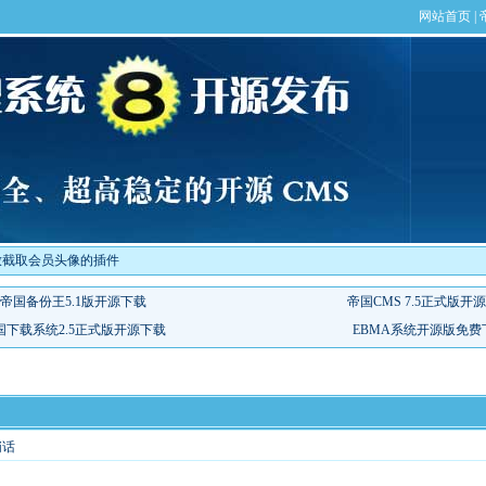
放截取会员头像的插件
悄话