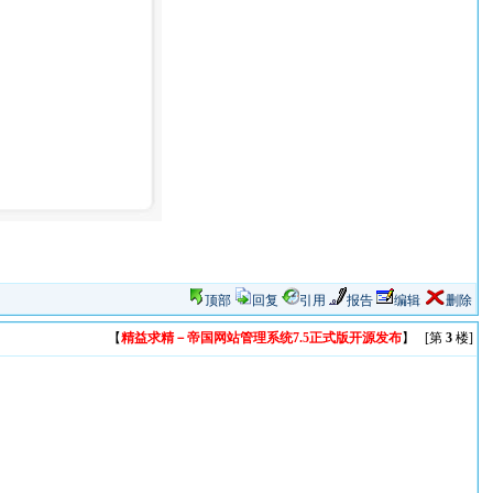
顶部
回复
引用
报告
编辑
删除
【
精益求精－帝国网站管理系统7.5正式版开源发布
】 [第
3
楼]