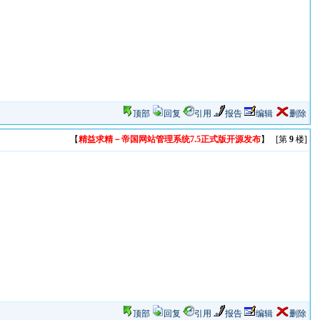
顶部
回复
引用
报告
编辑
删除
【
精益求精－帝国网站管理系统7.5正式版开源发布
】 [第
9
楼]
顶部
回复
引用
报告
编辑
删除