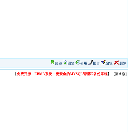
顶部
回复
引用
报告
编辑
删除
【
免费开源－EBMA系统：更安全的MYSQL管理和备份系统
】 [第
6
楼]