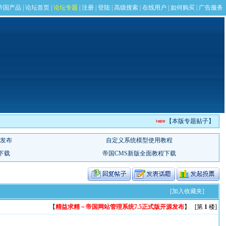
【本版专题贴子】
[加入收藏夹]
【
精益求精－帝国网站管理系统7.5正式版开源发布
】 [第
1
楼]