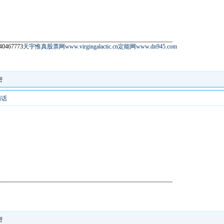
67773
天宇惟真股票网www.virgingalactic.cn
定能网www.dn945.com
密
悄话
密