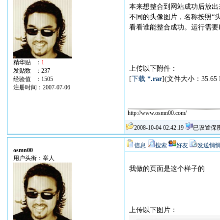
本来想整合到网站成功后放出来
不同的头像图片，名称按照“头像
看看谁能整合成功。运行需要P
精华贴 ：
1
上传以下附件：
发贴数 ：237
[
下载
*.rar
](文件大小：35.6
经验值 ：1505
注册时间：2007-07-06
http://www.osmn00.com/
2008-10-04 02:42:19
已设置保
信息
搜索
好友
发送悄
osmn00
用户头衔：举人
我做的页面是这个样子的
上传以下图片：