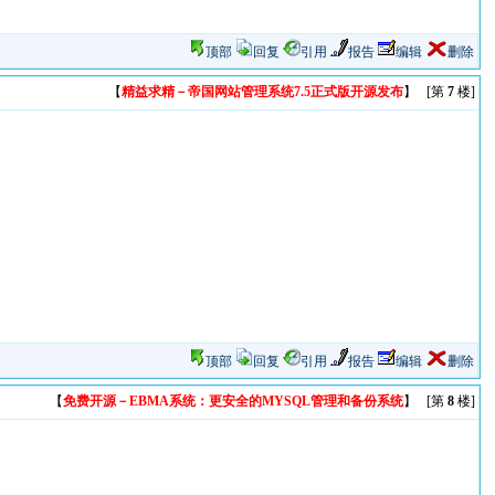
顶部
回复
引用
报告
编辑
删除
【
精益求精－帝国网站管理系统7.5正式版开源发布
】 [第
7
楼]
顶部
回复
引用
报告
编辑
删除
【
免费开源－EBMA系统：更安全的MYSQL管理和备份系统
】 [第
8
楼]