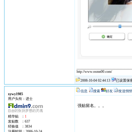
http://www.osmn00.com/
2008-10-04 02:44:13
已设置保
信息
搜索
好友
发送悄
xywy1985
用户头衔：进士
强贴留名。。。
精华贴 ：
1
发贴数 ：637
经验值 ：3834
注册时间：2006-10-24