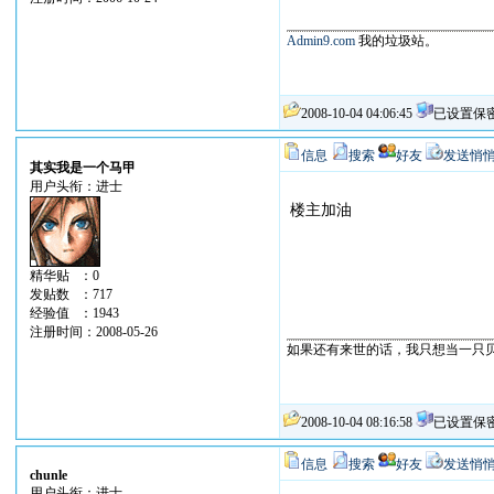
Admin9.com
我的垃圾站。
2008-10-04 04:06:45
已设置保
信息
搜索
好友
发送悄
其实我是一个马甲
用户头衔：进士
楼主加油
精华贴 ：0
发贴数 ：717
经验值 ：1943
注册时间：2008-05-26
如果还有来世的话，我只想当一只贝壳
2008-10-04 08:16:58
已设置保
信息
搜索
好友
发送悄
chunle
用户头衔：进士