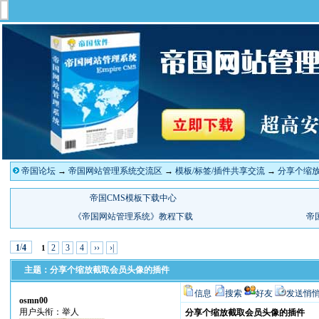
帝国论坛
→
帝国网站管理系统交流区
→
模板/标签/插件共享交流
→
分享个缩
/
2
3
4
››
›|
1
4
1
主题：分享个缩放截取会员头像的插件
信息
搜索
好友
发送悄
osmn00
用户头衔：举人
分享个缩放截取会员头像的插件