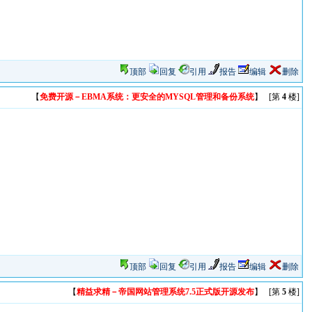
顶部
回复
引用
报告
编辑
删除
【
免费开源－EBMA系统：更安全的MYSQL管理和备份系统
】 [第
4
楼]
顶部
回复
引用
报告
编辑
删除
【
精益求精－帝国网站管理系统7.5正式版开源发布
】 [第
5
楼]