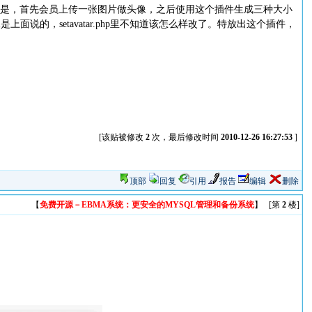
我的想法是，首先会员上传一张图片做头像，之后使用这个插件生成三种大小
面说的，setavatar.php里不知道该怎么样改了。特放出这个插件，
[该贴被修改
2
次，最后修改时间
2010-12-26 16:27:53
]
顶部
回复
引用
报告
编辑
删除
【
免费开源－EBMA系统：更安全的MYSQL管理和备份系统
】 [第
2
楼]