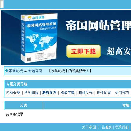
帝国论坛
→
专题首页
【收集论坛中的经典贴子！】
专题分类导航
所有分类
|
常见问题
|
教程发布
|
模板下载
|
模板制作
|
插件扩展
|
使用技巧
分类
标题
共 0 条记录
关于帝国
|
广告服务
|
联系我们
|