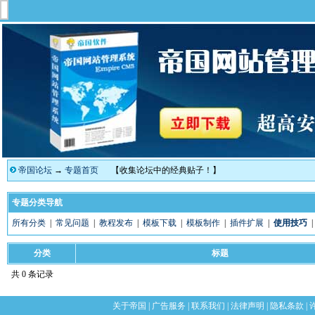
帝国论坛
→
专题首页
【收集论坛中的经典贴子！】
专题分类导航
所有分类
|
常见问题
|
教程发布
|
模板下载
|
模板制作
|
插件扩展
|
使用技巧
分类
标题
共 0 条记录
关于帝国
|
广告服务
|
联系我们
|
法律声明
|
隐私条款
|