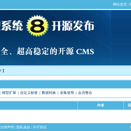
！】
|
模型扩展
|
自定义标签
|
数据转换
|
采集使用
|
会员整合
作者
法律声明
|
隐私条款
|
许可协议