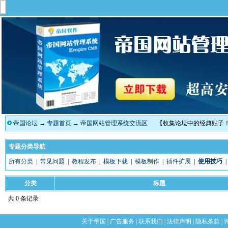
帝国论坛
→
专题首页
→
帝国网站管理系统交流区
【收集论坛中的经典贴子
专题分类导航
所有分类
|
常见问题
|
教程发布
|
模板下载
|
模板制作
|
插件扩展
|
使用技巧
分类
标题
共 0 条记录
关于帝国
|
广告服务
|
联系我们
|
法律声明
|
隐私条款
|