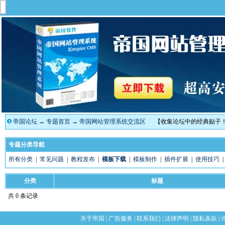
帝国论坛
→
专题首页
→
帝国网站管理系统交流区
【收集论坛中的经典贴子
专题分类导航
所有分类
|
常见问题
|
教程发布
|
模板下载
|
模板制作
|
插件扩展
|
使用技巧
分类
标题
共 0 条记录
关于帝国
|
广告服务
|
联系我们
|
法律声明
|
隐私条款
|