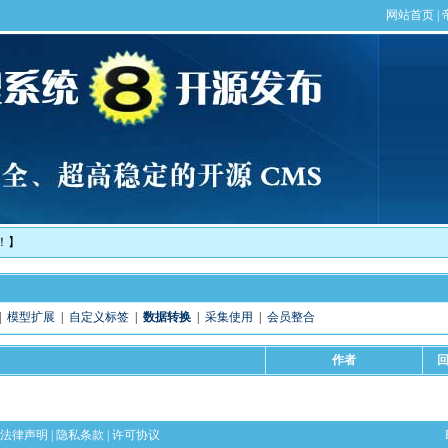
！】
|
模型扩展
|
自定义标签
|
数据转换
|
采集使用
|
会员整合
作者
法律声明
|
隐私条款
|
许可协议