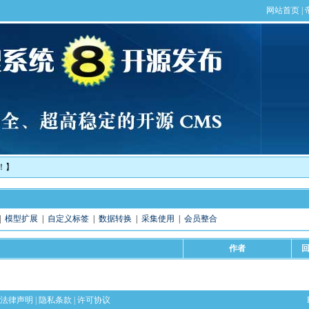
！】
|
模型扩展
|
自定义标签
|
数据转换
|
采集使用
|
会员整合
作者
法律声明
|
隐私条款
|
许可协议